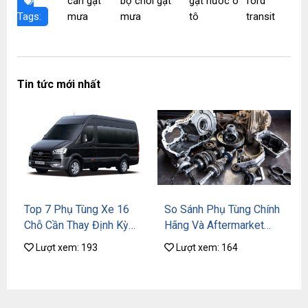
cần gạt
bộ chổi gạt
gạt nước ô
ford
Tags:
mưa
mưa
tô
transit
Tin tức mới nhất
Top 7 Phụ Tùng Xe 16
So Sánh Phụ Tùng Chính
Chỗ Cần Thay Định Kỳ
Hãng Và Aftermarket
Để Tránh Mất Tiền Oan
Cho Xe 16 Chỗ – Nên
Lượt xem: 193
Lượt xem: 164
Chọn Loại Nào?