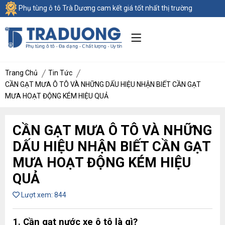
Phụ tùng ô tô Trà Dương cam kết giá tốt nhất thị trường
Trang Chủ
Tin Tức
CẦN GẠT MƯA Ô TÔ VÀ NHỮNG DẤU HIỆU NHẬN BIẾT CẦN GẠT
MƯA HOẠT ĐỘNG KÉM HIỆU QUẢ
CẦN GẠT MƯA Ô TÔ VÀ NHỮNG
DẤU HIỆU NHẬN BIẾT CẦN GẠT
MƯA HOẠT ĐỘNG KÉM HIỆU
QUẢ
Lượt xem: 844
1.
Cần gạt nước xe ô tô
là gì?