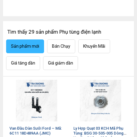
Tìm thấy 29 sản phẩm
Phụ tùng điện lạnh
Sản phẩm mới
Bán Chạy
Khuyến Mãi
Giá tăng dần
Giá giảm dần
Van Đầu Dàn Sưởi Ford – Mã:
Ly Hợp Quạt 03 KCH Mã Phụ
6C11 18D489AA (JMC)
Tùng: BSG 30-505-005 Dòng