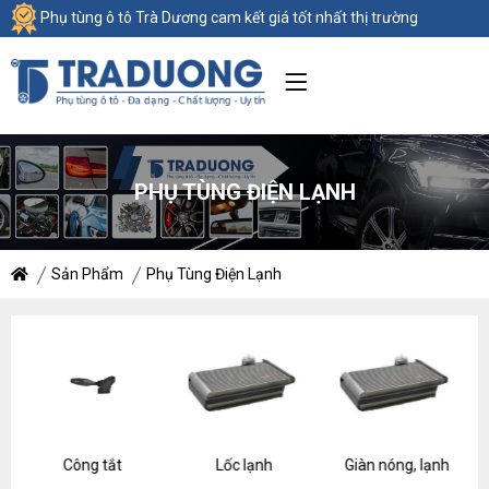
Phụ tùng ô tô Trà Dương cam kết giá tốt nhất thị trường
PHỤ TÙNG ĐIỆN LẠNH
Sản Phẩm
Phụ Tùng Điện Lạnh
Công tắt
Lốc lạnh
Giàn nóng, lạnh