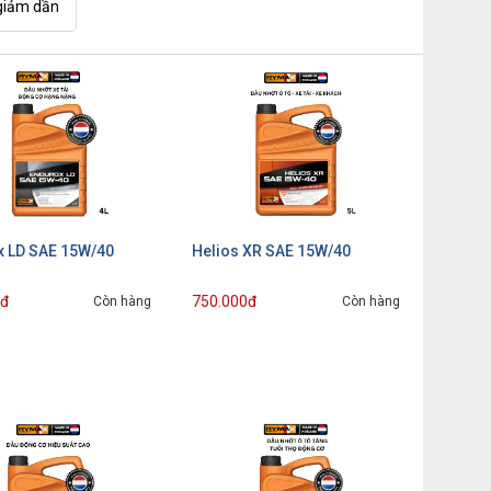
giảm dần
x LD SAE 15W/40
Helios XR SAE 15W/40
0đ
750.000đ
Còn hàng
Còn hàng