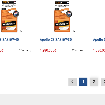
C3 SAE 5W/40
Apollo C3 SAE 5W/30
Apollo 
0đ
1.280.000đ
1.530.0
Còn hàng
Còn hàng
1
2