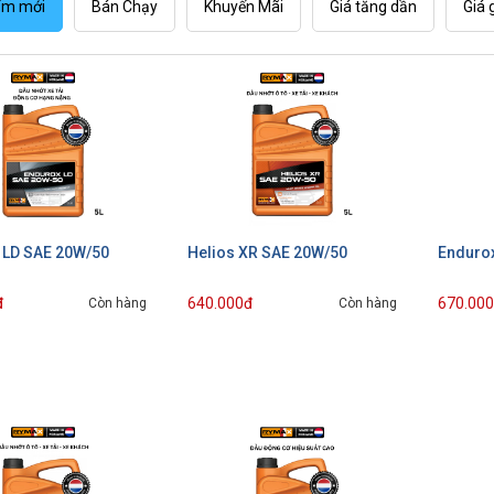
ẩm mới
Bán Chạy
Khuyến Mãi
Giá tăng dần
Giá 
 LD SAE 20W/50
Helios XR SAE 20W/50
Enduro
đ
640.000đ
670.00
Còn hàng
Còn hàng