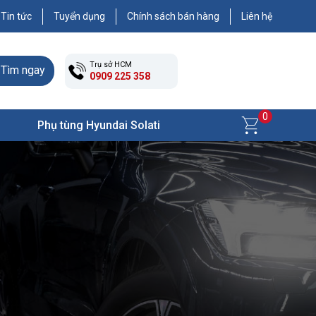
Tin tức
Tuyển dụng
Chính sách bán hàng
Liên hệ
Trụ sở HCM
Tìm ngay
0909 225 358
0
Phụ tùng Hyundai Solati