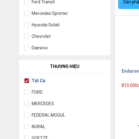
Sản ph
Ford Transit
Mercedes Sprinter
Hyundai Solati
Chevrolet
Daewoo
THƯƠNG HIỆU
Endurox
Tất Cả
810.000
FORD
MERCEDES
FEDERAL MOGUL
NURAL
GOETZE