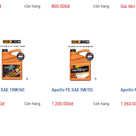
đ
800.000đ
Giá: liên
Còn hàng
Còn hàng
R SAE 10W/60
Apollo FE SAE 5W/30
Apollo 
0đ
1.200.000đ
1.360.0
Còn hàng
Còn hàng